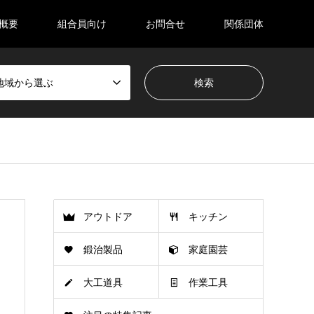
概要
組合員向け
お問合せ
関係団体
地域から選ぶ
アウトドア
キッチン
鍛治製品
家庭園芸
大工道具
作業工具