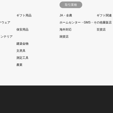
取引業種
ギフト用品
JA・全農
ギフト関連
クウェア
ホームセンター・GMS・その他量販店
保安用品
海外対応
百貨店
インテリア
雑貨店
建築金物
文房具
測定工具
農業