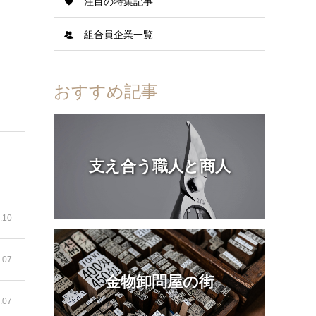
注目の特集記事
組合員企業一覧
おすすめ記事
支え合う職人と商人
.10
.07
金物卸問屋の街
.07