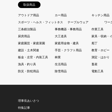
取扱商品
アウトドア用品
カー用品
キッチン用品
スポーツ・ヘルス・フィットネス
テーブルウェア
ワー
三条鍛治製品
事務機器・事務用品
作業工具
厨房用品
大工道具
家具・収納・
家庭園芸・家庭菜園
家庭用金物・建具
庖丁
建設・土木関連
手芸・クラフト用品
教育・ホビー
板金・左官・内装工具
林業
測定・はかり
漁具・釣り具
生活用品
畜産
防災・防犯用品
除雪用品
電動工具
理事長あいさつ
特集記事