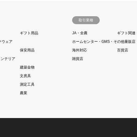
取引業種
ギフト用品
JA・全農
ギフト関連
クウェア
ホームセンター・GMS・その他量販店
保安用品
海外対応
百貨店
インテリア
雑貨店
建築金物
文房具
測定工具
農業