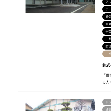
ア
テ
作
家
手
防
株式
「優
る人
ド
通