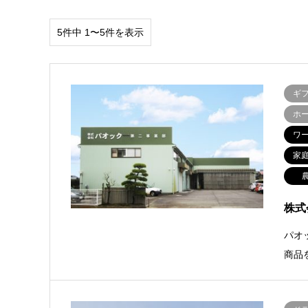
5件中 1〜5件を表示
ギ
ホ
ワ
家
株式
パオ
商品