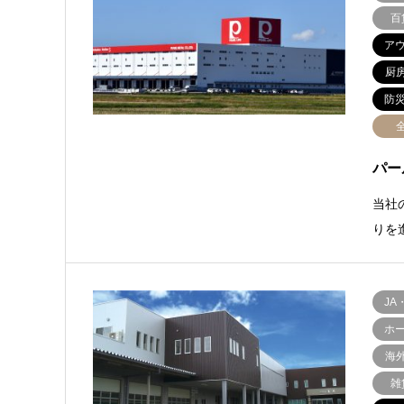
百
ア
厨
防
パー
当社
りを
JA
ホ
海
雑