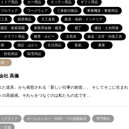
ウトドア用品
カー用品
キッチン用品
ギフト用品
ーブルウェア
ワークウェア
三条鍛治製品
事務機器・事務用品
業工具
厨房用品
大工道具
家具・収納・インテリア
庭園芸・家庭菜園
家庭用金物・建具
庖丁
建設・土木関連
芸・クラフト用品
教育・ホビー
文房具
板金・左官・内装工具
林業
測定・はかり
生活用品
畜産
農業
災・防犯用品
除雪用品
全国
会社 髙儀
れた道具」から発想される「新しい仕事の創造」、 そしてそこに生まれ
々の高揚感。それらをつなぐのは私たちの志です…
ラッグストア
ホームセンター・GMS・その他量販店
専門商社
販・生協