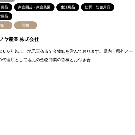
ー用品
家庭園芸・家庭菜園
生活用品
防災・防犯用品
雪用品
中部
関東
ノヤ産業 株式会社
は６０年以上、地元三条市で金物卸を営んでおります。県内・県外メー
の代理店として地元の金物卸業の皆様とお付き合…