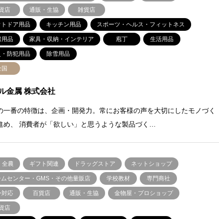
貨店
通販・生協
雑貨店
ウトドア用品
キッチン用品
スポーツ・ヘルス・フィットネス
房用品
家具・収納・インテリア
庖丁
生活用品
災・防犯用品
除雪用品
全国
ル金属 株式会社
の一番の特徴は、企画・開発力。常にお客様の声を大切にしたモノづく
進め、 消費者が「欲しい」と思うような製品づく…
・全農
ギフト関連
ドラッグストア
ネットショップ
ームセンター・GMS・その他量販店
学校教材
専門商社
外対応
百貨店
通販・生協
金物屋・プロショップ
貨店