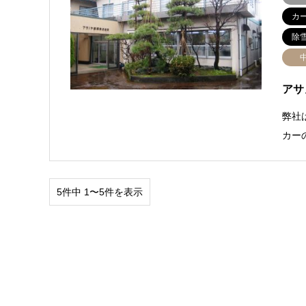
カ
除
アサ
弊社
カー
5件中 1〜5件を表示