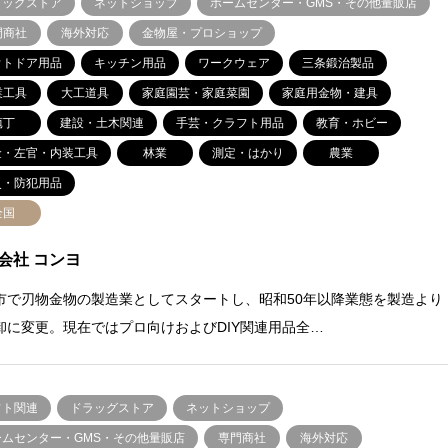
ラッグストア
ネットショップ
ホームセンター・GMS・その他量販店
門商社
海外対応
金物屋・プロショップ
ウトドア用品
キッチン用品
ワークウェア
三条鍛治製品
業工具
大工道具
家庭園芸・家庭菜園
家庭用金物・建具
庖丁
建設・土木関連
手芸・クラフト用品
教育・ホビー
金・左官・内装工具
林業
測定・はかり
農業
災・防犯用品
全国
会社 コンヨ
市で刃物金物の製造業としてスタートし、昭和50年以降業態を製造より
卸に変更。現在ではプロ向けおよびDIY関連用品全…
フト関連
ドラッグストア
ネットショップ
ームセンター・GMS・その他量販店
専門商社
海外対応