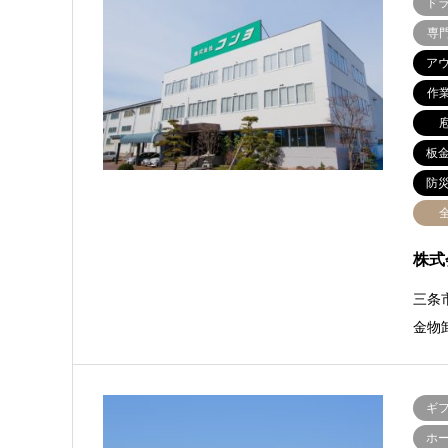
ド
専
ア
作
板
防
株式
三条
金物
ギ
ホ