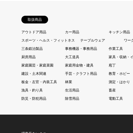
取扱商品
アウトドア用品
カー用品
キッチン用品
スポーツ・ヘルス・フィットネス
テーブルウェア
ワー
三条鍛治製品
事務機器・事務用品
作業工具
厨房用品
大工道具
家具・収納・
家庭園芸・家庭菜園
家庭用金物・建具
庖丁
建設・土木関連
手芸・クラフト用品
教育・ホビー
板金・左官・内装工具
林業
測定・はかり
漁具・釣り具
生活用品
畜産
防災・防犯用品
除雪用品
電動工具