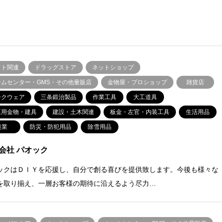
フト関連
ドラッグストア
ネットショップ
ームセンター・GMS・その他量販店
金物屋・プロショップ
雑貨店
ークウェア
三条鍛治製品
作業工具
大工道具
庭用金物・建具
建設・土木関連
板金・左官・内装工具
生活用品
農業
防災・防犯用品
除雪用品
会社 パオック
ックはＤＩＹを応援し、自分で創る喜びを提供致します。今後も様々な
を取り揃え、一層お客様の期待に沿えるよう尽力…