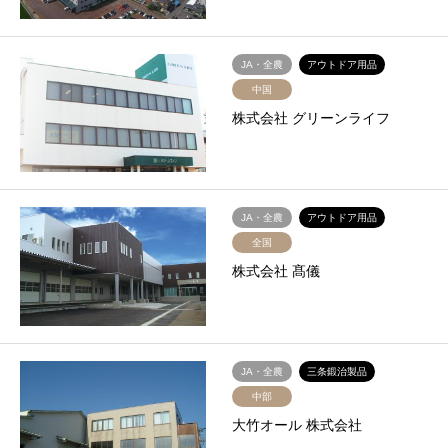
JA・全農
アウトドア用品
中国
株式会社 グリーンライフ
JA・全農
アウトドア用品
全国
株式会社 髙儀
JA・全農
三条鍛治製品
中部
大竹オール 株式会社