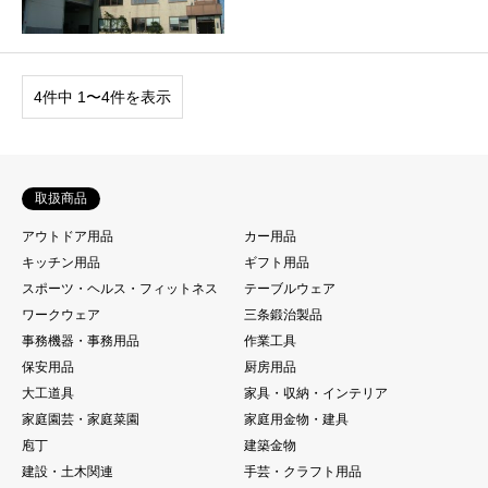
4件中 1〜4件を表示
取扱商品
アウトドア用品
カー用品
キッチン用品
ギフト用品
スポーツ・ヘルス・フィットネス
テーブルウェア
ワークウェア
三条鍛治製品
事務機器・事務用品
作業工具
保安用品
厨房用品
大工道具
家具・収納・インテリア
家庭園芸・家庭菜園
家庭用金物・建具
庖丁
建築金物
建設・土木関連
手芸・クラフト用品