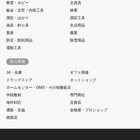
教育・ホビー
文房具
板金・左官・内装工具
林業
測定・はかり
測定工具
漁具・釣り具
生活用品
畜産
農業
防災・防犯用品
除雪用品
電動工具
取引業種
JA・全農
ギフト関連
ドラッグストア
ネットショップ
ホームセンター・GMS・その他量販店
学校教材
専門商社
海外対応
百貨店
通販・生協
金物屋・プロショップ
雑貨店