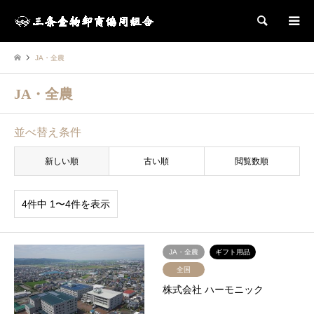
検索
JA・全農
JA・全農
並べ替え条件
新しい順
古い順
閲覧数順
4件中 1〜4件を表示
JA・全農
ギフト用品
全国
株式会社 ハーモニック