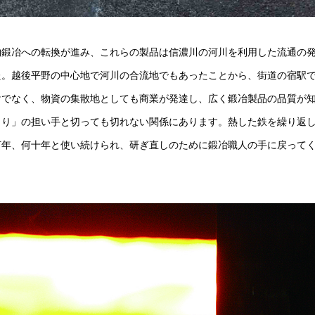
物鍛冶への転換が進み、これらの製品は信濃川の河川を利用した流通の
た。越後平野の中心地で河川の合流地でもあったことから、街道の宿駅
けでなく、物資の集散地としても商業が発達し、広く鍛冶製品の品質が
くり」の担い手と切っても切れない関係にあります。熱した鉄を繰り返
何年、何十年と使い続けられ、研ぎ直しのために鍛冶職人の手に戻って