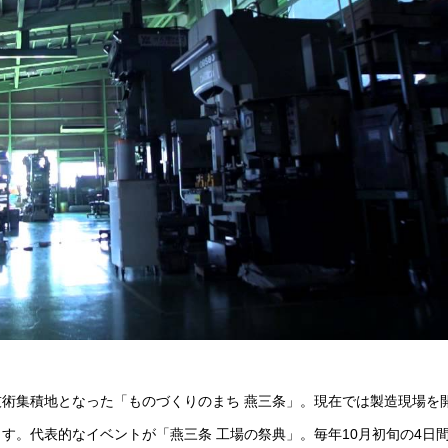
術集積地となった「ものづくりのまち 燕三条」。現在では製造現場を
す。代表的なイベントが「燕三条 工場の祭典」。毎年10月初旬の4日