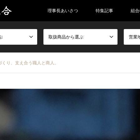
理事長あいさつ
特集記事
組合
ぶ
取扱商品から選ぶ
営業
づくり、支え合う職人と商人。