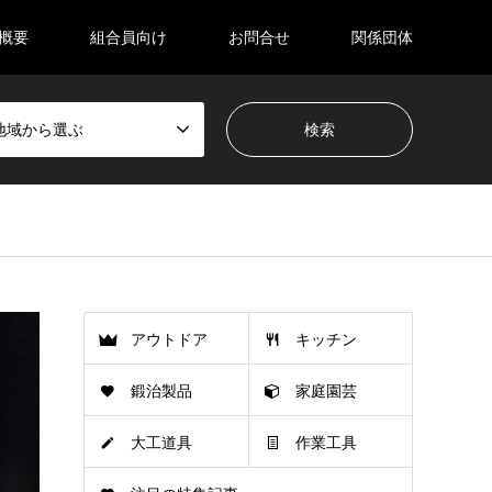
概要
組合員向け
お問合せ
関係団体
地域から選ぶ
アウトドア
キッチン
鍛治製品
家庭園芸
大工道具
作業工具