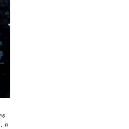
開き、
間、燕