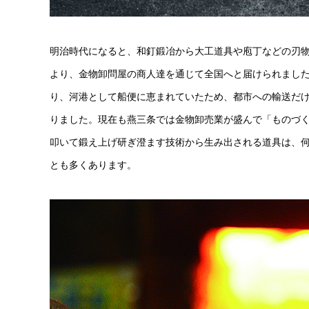
明治時代になると、和釘鍛冶から大工道具や庖丁などの刃
より、金物卸問屋の商人達を通じて全国へと届けられまし
り、河港として船便に恵まれていたため、都市への輸送だ
りました。現在も燕三条では金物卸売業が盛んで「ものづ
叩いて鍛え上げ研ぎ澄ます技術から生み出される道具は、
とも多くあります。