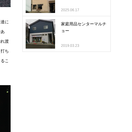
2025.06.17
発達に
家庭用品センターマルチ
ョー
であ
知れ渡
2019.03.23
し打ち
くるこ