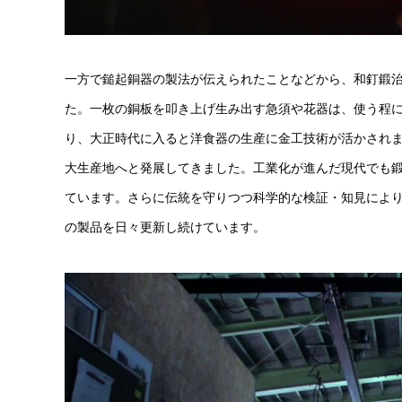
一方で鎚起銅器の製法が伝えられたことなどから、和釘鍛
た。一枚の銅板を叩き上げ生み出す急須や花器は、使う程
り、大正時代に入ると洋食器の生産に金工技術が活かされ
大生産地へと発展してきました。工業化が進んだ現代でも
ています。さらに伝統を守りつつ科学的な検証・知見によ
の製品を日々更新し続けています。