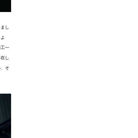
りまし
によ
加工一
存在し
め、そ