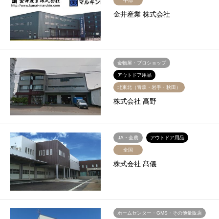
中部
金井産業 株式会社
金物屋・プロショップ
アウトドア用品
北東北（青森・岩手・秋田）
株式会社 髙野
JA・全農
アウトドア用品
全国
株式会社 髙儀
ホームセンター・GMS・その他量販店