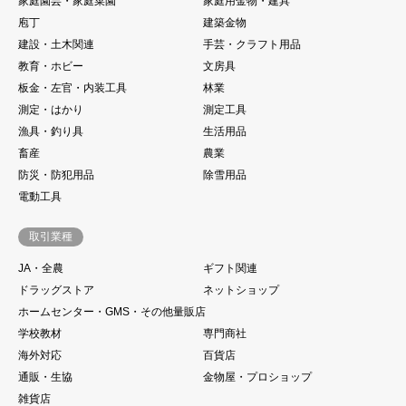
家庭園芸・家庭菜園
家庭用金物・建具
庖丁
建築金物
建設・土木関連
手芸・クラフト用品
教育・ホビー
文房具
板金・左官・内装工具
林業
測定・はかり
測定工具
漁具・釣り具
生活用品
畜産
農業
防災・防犯用品
除雪用品
電動工具
取引業種
JA・全農
ギフト関連
ドラッグストア
ネットショップ
ホームセンター・GMS・その他量販店
学校教材
専門商社
海外対応
百貨店
通販・生協
金物屋・プロショップ
雑貨店