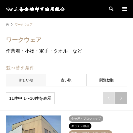
検索
ワークウェア
ワークウェア
作業着・小物・軍手・タオル など
並べ替え条件
新しい順
古い順
閲覧数順
11件中 1〜10件を表示


金物屋・プロショップ
キッチン用品