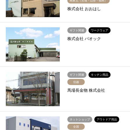
南東北（宮城・山形・福島）
株式会社 おおはし
ギフト関連
ワークウェア
株式会社 パオック
ギフト関連
キッチン用品
信越
馬場長金物 株式会社
ネットショップ
アウトドア用品
全国