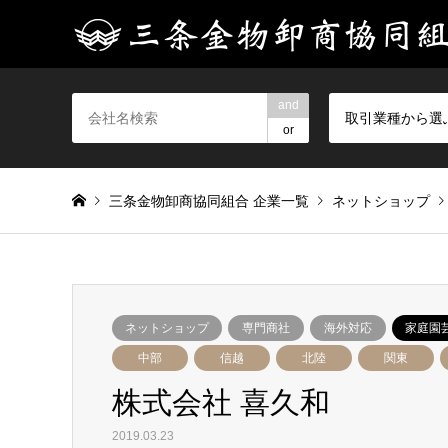
and
取引業種から選
or
三条金物卸商協同組合 企業一覧
ネットショップ
ネットショップ
専門商社
海外対応
家庭園
中部
信越
北陸
関東
株式会社 喜久和
2019.03.23