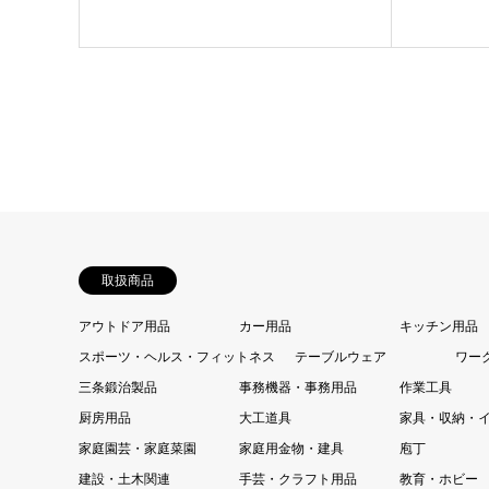
取扱商品
アウトドア用品
カー用品
キッチン用品
スポーツ・ヘルス・フィットネス
テーブルウェア
ワー
三条鍛治製品
事務機器・事務用品
作業工具
厨房用品
大工道具
家具・収納・
家庭園芸・家庭菜園
家庭用金物・建具
庖丁
建設・土木関連
手芸・クラフト用品
教育・ホビー