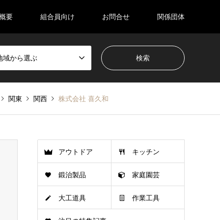
概要
組合員向け
お問合せ
関係団体
地域から選ぶ
関東
関西
株式会社 喜久和
アウトドア
キッチン
鍛治製品
家庭園芸
大工道具
作業工具