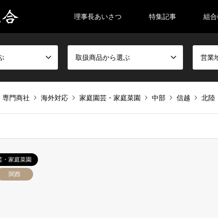
理事長あいさつ
特集記事
組合
ぶ
取扱商品から選ぶ
営業
専門商社
海外対応
家庭園芸・家庭菜園
中部
信越
北陸
芸・家庭菜園
関西