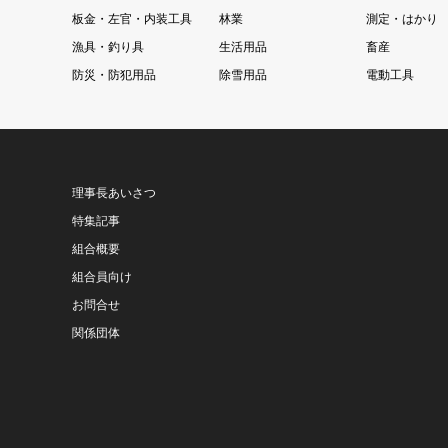
板金・左官・内装工具
林業
測定・はかり
漁具・釣り具
生活用品
畜産
防災・防犯用品
除雪用品
電動工具
理事長あいさつ
特集記事
組合概要
組合員向け
お問合せ
関係団体