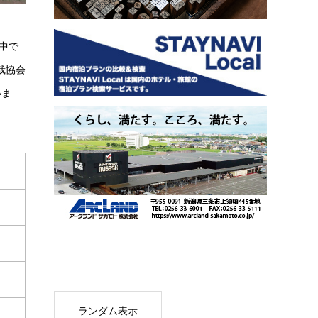
中で
栽協会
いま
ランダム表示