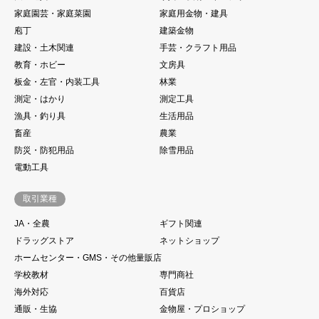
家庭園芸・家庭菜園
家庭用金物・建具
庖丁
建築金物
建設・土木関連
手芸・クラフト用品
教育・ホビー
文房具
板金・左官・内装工具
林業
測定・はかり
測定工具
漁具・釣り具
生活用品
畜産
農業
防災・防犯用品
除雪用品
電動工具
取引業種
JA・全農
ギフト関連
ドラッグストア
ネットショップ
ホームセンター・GMS・その他量販店
学校教材
専門商社
海外対応
百貨店
通販・生協
金物屋・プロショップ