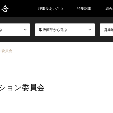
理事長あいさつ
特集記事
組合
ぶ
取扱商品から選ぶ
営業
ン委員会
ション委員会