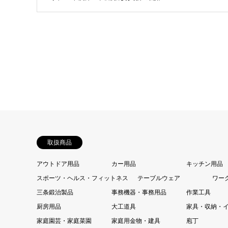
取扱商品
アウトドア用品
カー用品
キッチン用品
スポーツ・ヘルス・フィットネス
テーブルウェア
ワー
三条鍛治製品
事務機器・事務用品
作業工具
厨房用品
大工道具
家具・収納・
家庭園芸・家庭菜園
家庭用金物・建具
庖丁