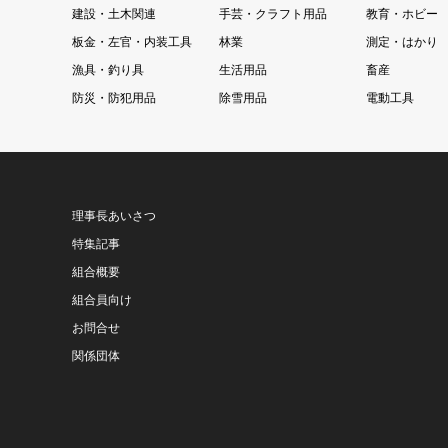
建設・土木関連
手芸・クラフト用品
教育・ホビー
板金・左官・内装工具
林業
測定・はかり
漁具・釣り具
生活用品
畜産
防災・防犯用品
除雪用品
電動工具
理事長あいさつ
特集記事
組合概要
組合員向け
お問合せ
関係団体