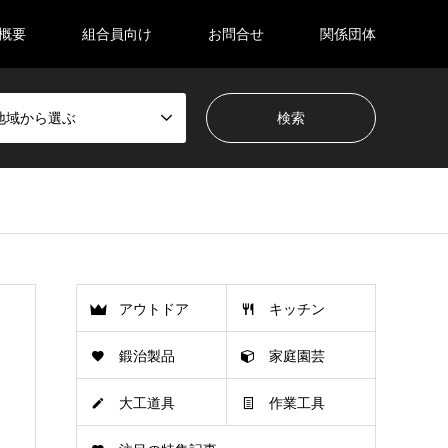
概要
組合員向け
お問合せ
関係団体
地域から選ぶ
アウトドア
キッチン
鍛治製品
家庭園芸
大工道具
作業工具