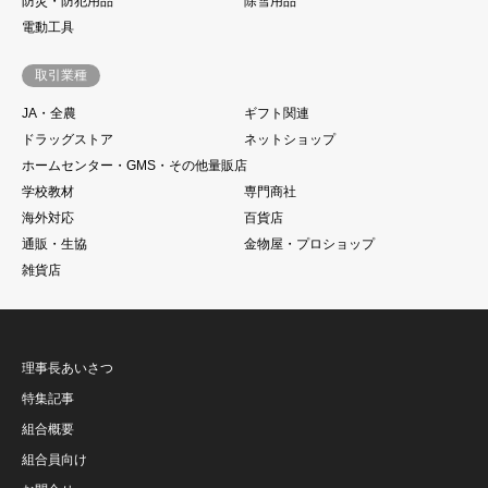
防災・防犯用品
除雪用品
電動工具
取引業種
JA・全農
ギフト関連
ドラッグストア
ネットショップ
ホームセンター・GMS・その他量販店
学校教材
専門商社
海外対応
百貨店
通販・生協
金物屋・プロショップ
雑貨店
理事長あいさつ
特集記事
組合概要
組合員向け