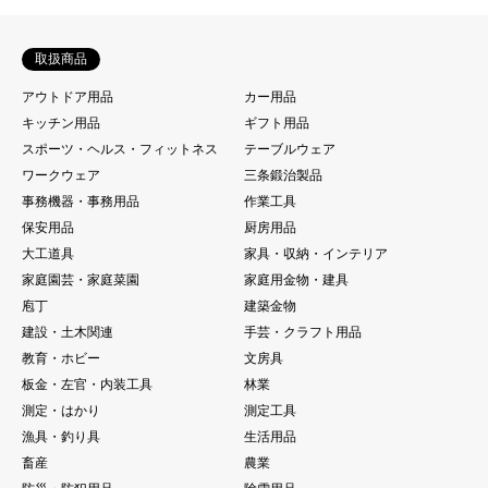
取扱商品
アウトドア用品
カー用品
キッチン用品
ギフト用品
スポーツ・ヘルス・フィットネス
テーブルウェア
ワークウェア
三条鍛治製品
事務機器・事務用品
作業工具
保安用品
厨房用品
大工道具
家具・収納・インテリア
家庭園芸・家庭菜園
家庭用金物・建具
庖丁
建築金物
建設・土木関連
手芸・クラフト用品
教育・ホビー
文房具
板金・左官・内装工具
林業
測定・はかり
測定工具
漁具・釣り具
生活用品
畜産
農業