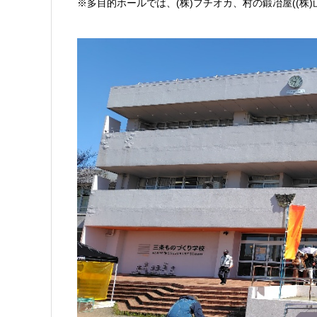
※多目的ホールでは、(株)フチオカ、村の鍛冶屋((株