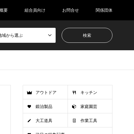
概要
組合員向け
お問合せ
関係団体
地域から選ぶ
アウトドア
キッチン
鍛治製品
家庭園芸
大工道具
作業工具