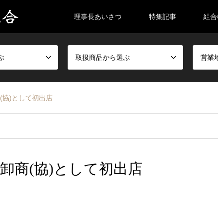
理事長あいさつ
特集記事
組合
ぶ
取扱商品から選ぶ
営業
商(協)として初出店
物卸商(協)として初出店