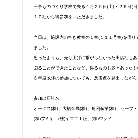
三条ものづくり学校で去る４月２５日(土)・２６日(日
１０社から御参加をいただきました。
当日は、施設内の空き教室の１室(１１１号室)を借
ました。
思ったよりも、売り上げに繋がらなかった出店社もあ
図ることができたことなど、得るものも多々あったも
次年度以降の参加についても、反省点を見出しながら
参加出店社名
オークス(株)、大橋金属(株)、角利産業(株)、セーブ・
(株)フミヤ、(株)ヤマニ工販、(株)ワクイ