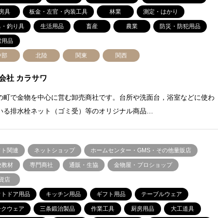
房具
板金・左官・内装工具
林業
測定・はかり
具・釣り具
生活用品
畜産
農業
防災・防犯用品
雪用品
中部
北陸
関東
関西
会社 カラサワ
の町で金物を中心に営む卸売商社です。台所や洗面台，浴室などに使わ
いる排水栓ネット（ゴミ受）等のオリジナル商品…
フト関連
ネットショップ
ホームセンター・GMS・その他量販店
校教材
専門商社
通販・生協
金物屋・プロショップ
貨店
ウトドア用品
キッチン用品
ギフト用品
テーブルウェア
ークウェア
三条鍛治製品
作業工具
厨房用品
大工道具