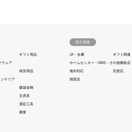
取引業種
ギフト用品
JA・全農
ギフト関連
クウェア
ホームセンター・GMS・その他量販店
保安用品
海外対応
百貨店
インテリア
雑貨店
建築金物
文房具
測定工具
農業