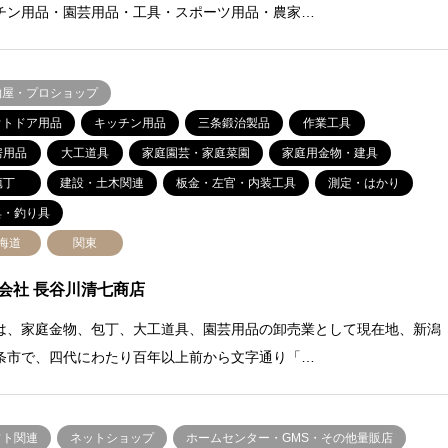
チン用品・園芸用品・工具・スポーツ用品・農家…
物屋・プロショップ
ウトドア用品
キッチン用品
三条鍛治製品
作業工具
房用品
大工道具
家庭園芸・家庭菜園
家庭用金物・建具
庖丁
建設・土木関連
板金・左官・内装工具
測定・はかり
具・釣り具
海道
関東
会社 長谷川清七商店
は、家庭金物、包丁、大工道具、園芸用品の卸売業として現在地、新潟
条市で、四代にわたり百年以上前から文字通り「…
フト関連
ネットショップ
ホームセンター・GMS・その他量販店