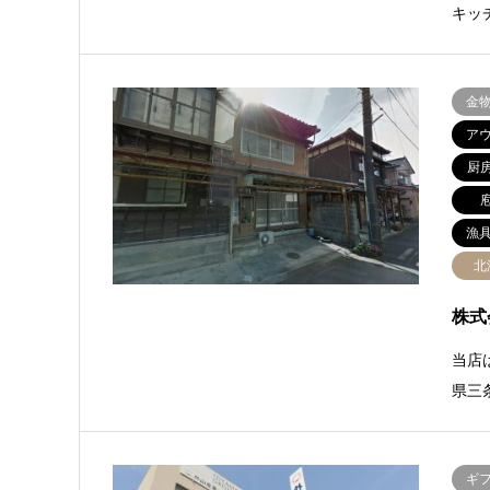
キッ
金
ア
厨
漁
北
株式
当店
県三
ギ