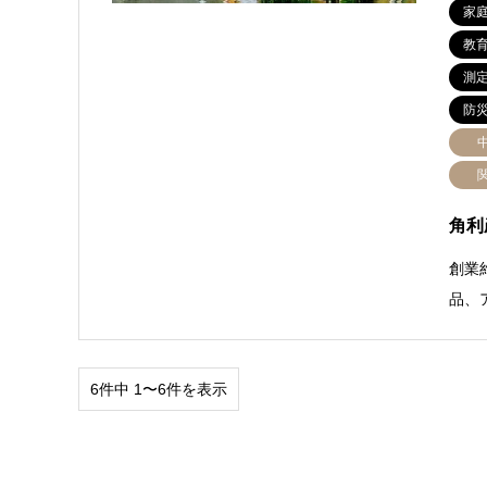
家
教
測
防
角利
創業
品、
6件中 1〜6件を表示