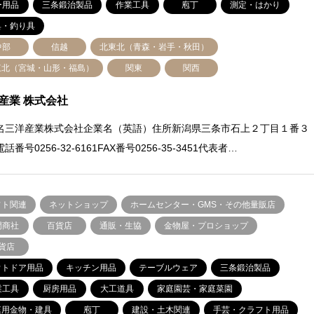
ー用品
三条鍛治製品
作業工具
庖丁
測定・はかり
具・釣り具
中部
信越
北東北（青森・岩手・秋田）
東北（宮城・山形・福島）
関東
関西
産業 株式会社
名三洋産業株式会社企業名（英語）住所新潟県三条市石上２丁目１番３
話番号0256-32-6161FAX番号0256-35-3451代表者…
フト関連
ネットショップ
ホームセンター・GMS・その他量販店
門商社
百貨店
通販・生協
金物屋・プロショップ
貨店
ウトドア用品
キッチン用品
テーブルウェア
三条鍛治製品
業工具
厨房用品
大工道具
家庭園芸・家庭菜園
庭用金物・建具
庖丁
建設・土木関連
手芸・クラフト用品