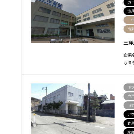
カ
漁
南
三洋
企業
６号電
ギ
専
雑
ア
作
家