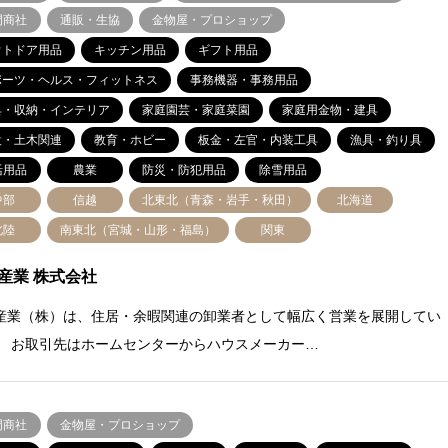
門商社
通販・生協
金物屋・プロショップ
ウトドア用品
キッチン用品
ギフト用品
ポーツ・ヘルス・フィットネス
事務機器・事務用品
具・収納・インテリア
家庭園芸・家庭菜園
家庭用金物・建具
設・土木関連
教育・ホビー
板金・左官・内装工具
漁具・釣り具
活用品
農業
防災・防犯用品
除雪用品
中部
信越
北東北（青森・岩手・秋田）
北海道
北陸
南東北（宮城・山形・福島）
関東
産業 株式会社
産業（株）は、住居・余暇関連の卸業者として幅広く営業を展開してい
。 お取引先はホームセンターからハウスメーカー…
門商社
金物屋・プロショップ