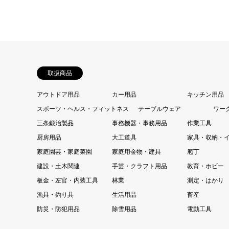
取扱商品
アウトドア用品
カー用品
キッチン用品
スポーツ・ヘルス・フィットネス
テーブルウェア
ワー
三条鍛治製品
事務機器・事務用品
作業工具
厨房用品
大工道具
家具・収納・
家庭園芸・家庭菜園
家庭用金物・建具
庖丁
建設・土木関連
手芸・クラフト用品
教育・ホビー
板金・左官・内装工具
林業
測定・はかり
漁具・釣り具
生活用品
畜産
防災・防犯用品
除雪用品
電動工具