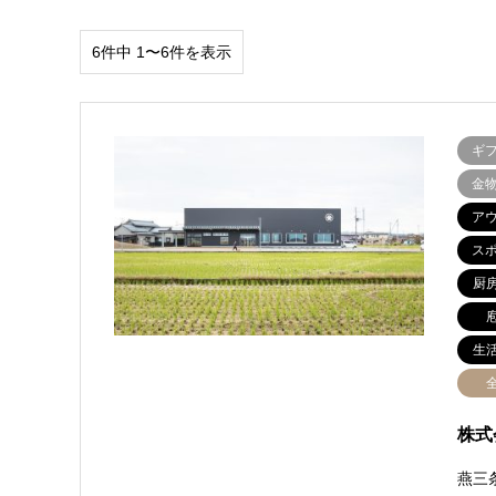
6件中 1〜6件を表示
ギ
金
ア
ス
厨
生
株式
燕三