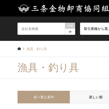
and
取引業種から選
or
漁具・釣り具
漁具・釣り具
並べ替え条件
新しい順