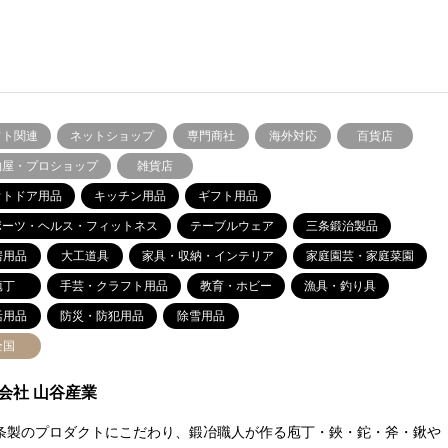
フト関連
ネットショップ
専門商社
海外対応
百貨店
物屋・プロショップ
雑貨店
ウトドア用品
キッチン用品
ギフト用品
ポーツ・ヘルス・フィットネス
テーブルウェア
三条鍛治製品
房用品
大工道具
家具・収納・インテリア
家庭園芸・家庭菜園
庖丁
手芸・クラフト用品
教育・ホビー
漁具・釣り具
活用品
防災・防犯用品
除雪用品
全国
会社 山谷産業
条製のプロダクトにこだわり、鍛冶職人が作る庖丁・鋏・鉈・斧・鍬や