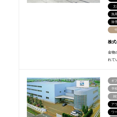
文
漁
除
株式
金物
れて
ギ
学
雑
ア
ワ