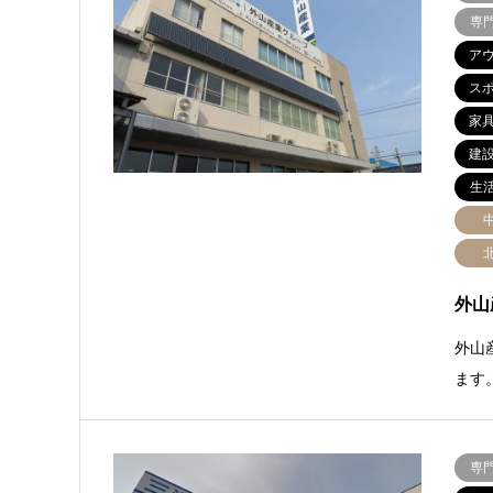
専
ア
ス
家
建
生
外山
外山
ます
専