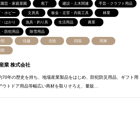
庭園芸・家庭菜園
庖丁
建設・土木関連
手芸・クラフト用品
育・ホビー
文房具
板金・左官・内装工具
林業
定・はかり
漁具・釣り具
生活用品
農業
災・防犯用品
除雪用品
中部
信越
北陸
四国
関東
関西
産業 株式会社
約70年の歴史を持ち、地場産業製品をはじめ、防犯防災用品、ギフト用
アウトドア用品等幅広い商材を取りそろえ、量販…