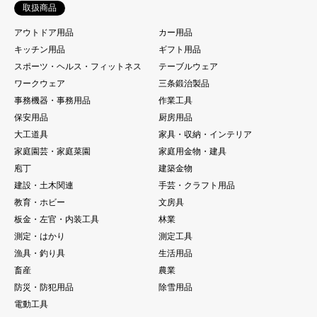
取扱商品
アウトドア用品
カー用品
キッチン用品
ギフト用品
スポーツ・ヘルス・フィットネス
テーブルウェア
ワークウェア
三条鍛治製品
事務機器・事務用品
作業工具
保安用品
厨房用品
大工道具
家具・収納・インテリア
家庭園芸・家庭菜園
家庭用金物・建具
庖丁
建築金物
建設・土木関連
手芸・クラフト用品
教育・ホビー
文房具
板金・左官・内装工具
林業
測定・はかり
測定工具
漁具・釣り具
生活用品
畜産
農業
防災・防犯用品
除雪用品
電動工具