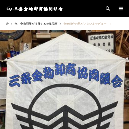
検索
今、金物問屋が注目する特集記事
金物組合の凧がいよいよデビュー！！