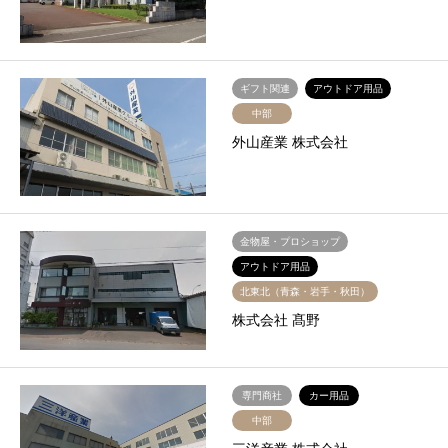
ギフト関連
アウトドア用品
中部
外山産業 株式会社
金物屋・プロショップ
アウトドア用品
北東北（青森・岩手・秋田）
株式会社 髙野
専門商社
カー用品
中部