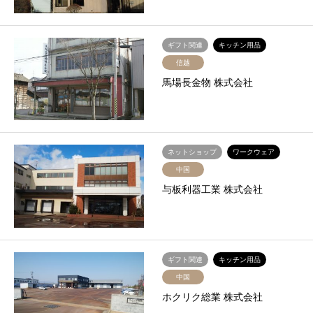
ギフト関連
キッチン用品
信越
馬場長金物 株式会社
ネットショップ
ワークウェア
中国
与板利器工業 株式会社
ギフト関連
キッチン用品
中国
ホクリク総業 株式会社