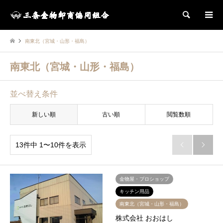
検索
南東北（宮城・山形・福島）
南東北（宮城・山形・福島）
並べ替え条件
新しい順
古い順
閲覧数順
13件中 1〜10件を表示


金物屋・プロショップ
キッチン用品
南東北（宮城・山形・福島）
株式会社 おおはし