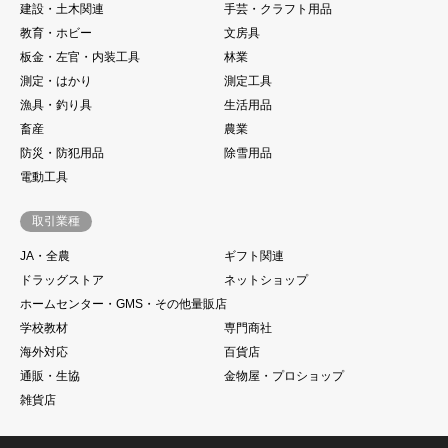
建設・土木関連
手芸・クラフト用品
教育・ホビー
文房具
板金・左官・内装工具
林業
測定・はかり
測定工具
漁具・釣り具
生活用品
畜産
農業
防災・防犯用品
除雪用品
電動工具
取引業種
JA・全農
ギフト関連
ドラッグストア
ネットショップ
ホームセンター・GMS・その他量販店
学校教材
専門商社
海外対応
百貨店
通販・生協
金物屋・プロショップ
雑貨店