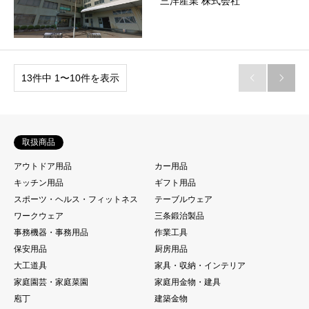
三洋産業 株式会社
13件中 1〜10件を表示


取扱商品
アウトドア用品
カー用品
キッチン用品
ギフト用品
スポーツ・ヘルス・フィットネス
テーブルウェア
ワークウェア
三条鍛治製品
事務機器・事務用品
作業工具
保安用品
厨房用品
大工道具
家具・収納・インテリア
家庭園芸・家庭菜園
家庭用金物・建具
庖丁
建築金物