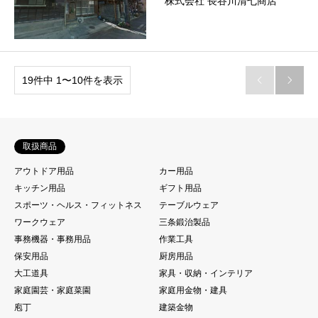
株式会社 長谷川清七商店
19件中 1〜10件を表示


取扱商品
アウトドア用品
カー用品
キッチン用品
ギフト用品
スポーツ・ヘルス・フィットネス
テーブルウェア
ワークウェア
三条鍛治製品
事務機器・事務用品
作業工具
保安用品
厨房用品
大工道具
家具・収納・インテリア
家庭園芸・家庭菜園
家庭用金物・建具
庖丁
建築金物