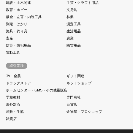
建設・土木関連
手芸・クラフト用品
教育・ホビー
文房具
板金・左官・内装工具
林業
測定・はかり
測定工具
漁具・釣り具
生活用品
畜産
農業
防災・防犯用品
除雪用品
電動工具
取引業種
JA・全農
ギフト関連
ドラッグストア
ネットショップ
ホームセンター・GMS・その他量販店
学校教材
専門商社
海外対応
百貨店
通販・生協
金物屋・プロショップ
雑貨店