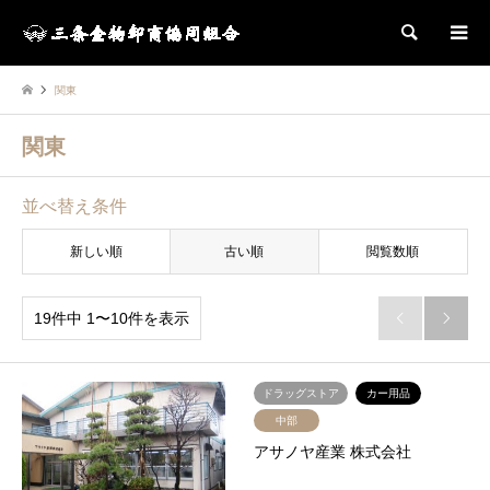
検索
関東
関東
並べ替え条件
新しい順
古い順
閲覧数順
19件中 1〜10件を表示


ドラッグストア
カー用品
中部
アサノヤ産業 株式会社