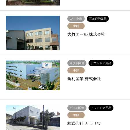
JA・全農
三条鍛治製品
中部
大竹オール 株式会社
ギフト関連
アウトドア用品
中部
角利産業 株式会社
ギフト関連
アウトドア用品
中部
株式会社 カラサワ