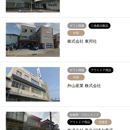
ギフト関連
三条鍛治製品
中部
株式会社 東邦社
ギフト関連
アウトドア用品
中部
外山産業 株式会社
金物屋・プロショップ
アウトドア用品
北海道