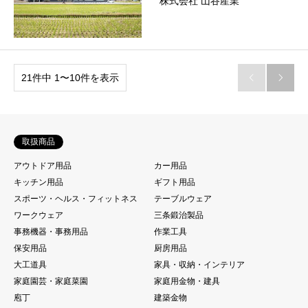
株式会社 山谷産業
21件中 1〜10件を表示


取扱商品
アウトドア用品
カー用品
キッチン用品
ギフト用品
スポーツ・ヘルス・フィットネス
テーブルウェア
ワークウェア
三条鍛治製品
事務機器・事務用品
作業工具
保安用品
厨房用品
大工道具
家具・収納・インテリア
家庭園芸・家庭菜園
家庭用金物・建具
庖丁
建築金物