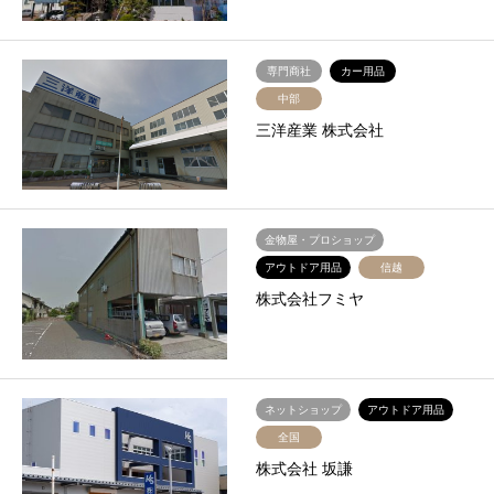
専門商社
カー用品
中部
三洋産業 株式会社
金物屋・プロショップ
アウトドア用品
信越
株式会社フミヤ
ネットショップ
アウトドア用品
全国
株式会社 坂謙