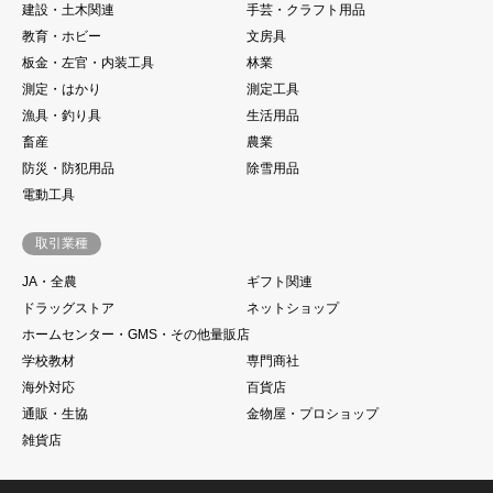
建設・土木関連
手芸・クラフト用品
教育・ホビー
文房具
板金・左官・内装工具
林業
測定・はかり
測定工具
漁具・釣り具
生活用品
畜産
農業
防災・防犯用品
除雪用品
電動工具
取引業種
JA・全農
ギフト関連
ドラッグストア
ネットショップ
ホームセンター・GMS・その他量販店
学校教材
専門商社
海外対応
百貨店
通販・生協
金物屋・プロショップ
雑貨店