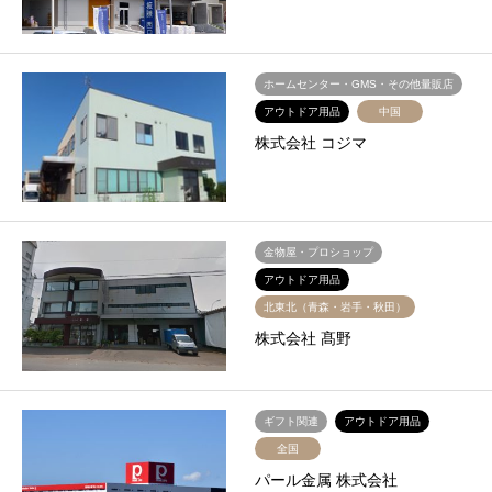
ホームセンター・GMS・その他量販店
アウトドア用品
中国
株式会社 コジマ
金物屋・プロショップ
アウトドア用品
北東北（青森・岩手・秋田）
株式会社 髙野
ギフト関連
アウトドア用品
全国
パール金属 株式会社