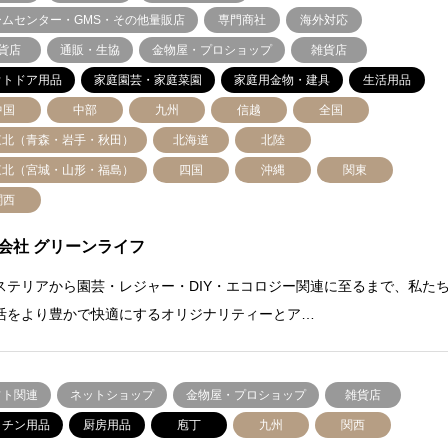
ームセンター・GMS・その他量販店
専門商社
海外対応
貨店
通販・生協
金物屋・プロショップ
雑貨店
ウトドア用品
家庭園芸・家庭菜園
家庭用金物・建具
生活用品
中国
中部
九州
信越
全国
東北（青森・岩手・秋田）
北海道
北陸
東北（宮城・山形・福島）
四国
沖縄
関東
関西
会社 グリーンライフ
ステリアから園芸・レジャー・DIY・エコロジー関連に至るまで、私た
活をより豊かで快適にするオリジナリティーとア…
フト関連
ネットショップ
金物屋・プロショップ
雑貨店
ッチン用品
厨房用品
庖丁
九州
関西