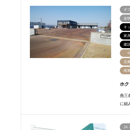
ギ
金
キ
家
建
北
南
ホク
燕三
に組
JA