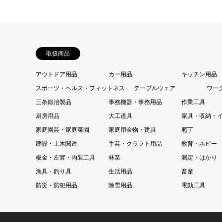
取扱商品
アウトドア用品
カー用品
キッチン用品
スポーツ・ヘルス・フィットネス
テーブルウェア
ワー
三条鍛治製品
事務機器・事務用品
作業工具
厨房用品
大工道具
家具・収納・
家庭園芸・家庭菜園
家庭用金物・建具
庖丁
建設・土木関連
手芸・クラフト用品
教育・ホビー
板金・左官・内装工具
林業
測定・はかり
漁具・釣り具
生活用品
畜産
防災・防犯用品
除雪用品
電動工具