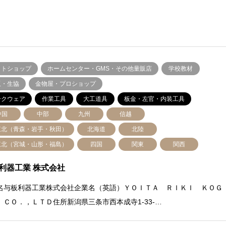
ットショップ
ホームセンター・GMS・その他量販店
学校教材
販・生協
金物屋・プロショップ
ークウェア
作業工具
大工道具
板金・左官・内装工具
中国
中部
九州
信越
東北（青森・岩手・秋田）
北海道
北陸
東北（宮城・山形・福島）
四国
関東
関西
利器工業 株式会社
名与板利器工業株式会社企業名（英語）ＹＯＩＴＡ ＲＩＫＩ ＫＯＧ
 ＣＯ．，ＬＴＤ住所新潟県三条市西本成寺1-33-…