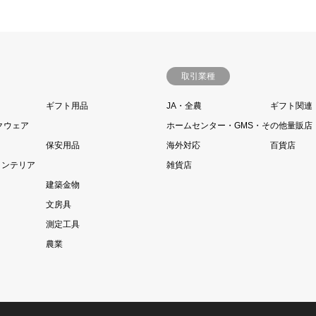
取引業種
ギフト用品
JA・全農
ギフト関連
クウェア
ホームセンター・GMS・その他量販店
保安用品
海外対応
百貨店
インテリア
雑貨店
建築金物
文房具
測定工具
農業