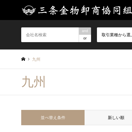
and
取引業種から選
or
九州
九州
並べ替え条件
新しい順