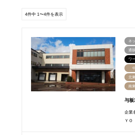
4件中 1〜4件を表示
ネ
通
ワ
北
南
与板
企業
ＹＯ