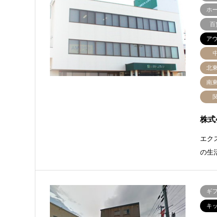
ホ
百
ア
北
南
株式
エク
の生
ギ
キ