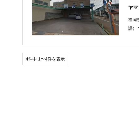
ヤマ
福岡
語）
4件中 1〜4件を表示