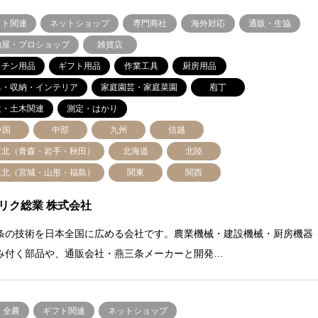
フト関連
ネットショップ
専門商社
海外対応
通販・生協
物屋・プロショップ
雑貨店
ッチン用品
ギフト用品
作業工具
厨房用品
具・収納・インテリア
家庭園芸・家庭菜園
庖丁
設・土木関連
測定・はかり
中国
中部
九州
信越
東北（青森・岩手・秋田）
北海道
北陸
東北（宮城・山形・福島）
関東
関西
リク総業 株式会社
条の技術を日本全国に広める会社です。農業機械・建設機械・厨房機器
み付く部品や、通販会社・燕三条メーカーと開発…
・全農
ギフト関連
ネットショップ