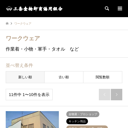
検索
ワークウェア
ワークウェア
作業着・小物・軍手・タオル など
並べ替え条件
新しい順
古い順
閲覧数順
11件中 1〜10件を表示


金物屋・プロショップ
キッチン用品