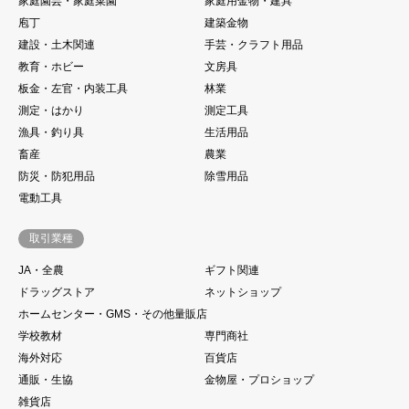
家庭園芸・家庭菜園
家庭用金物・建具
庖丁
建築金物
建設・土木関連
手芸・クラフト用品
教育・ホビー
文房具
板金・左官・内装工具
林業
測定・はかり
測定工具
漁具・釣り具
生活用品
畜産
農業
防災・防犯用品
除雪用品
電動工具
取引業種
JA・全農
ギフト関連
ドラッグストア
ネットショップ
ホームセンター・GMS・その他量販店
学校教材
専門商社
海外対応
百貨店
通販・生協
金物屋・プロショップ
雑貨店