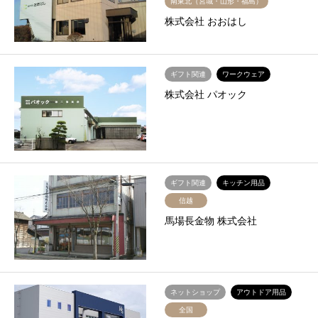
南東北（宮城・山形・福島）
株式会社 おおはし
ギフト関連
ワークウェア
株式会社 パオック
ギフト関連
キッチン用品
信越
馬場長金物 株式会社
ネットショップ
アウトドア用品
全国