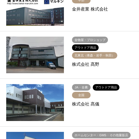
中部
金井産業 株式会社
金物屋・プロショップ
アウトドア用品
北東北（青森・岩手・秋田）
株式会社 髙野
JA・全農
アウトドア用品
全国
株式会社 髙儀
ホームセンター・GMS・その他量販店