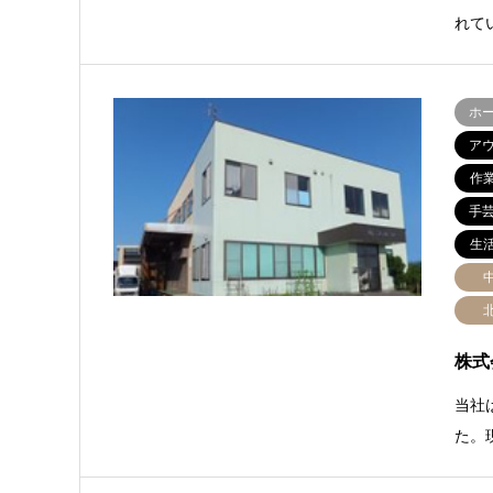
れて
ホ
ア
作
手
生
株式
当社
た。