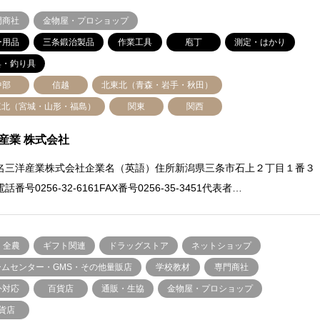
門商社
金物屋・プロショップ
ー用品
三条鍛治製品
作業工具
庖丁
測定・はかり
具・釣り具
中部
信越
北東北（青森・岩手・秋田）
東北（宮城・山形・福島）
関東
関西
産業 株式会社
名三洋産業株式会社企業名（英語）住所新潟県三条市石上２丁目１番３
話番号0256-32-6161FAX番号0256-35-3451代表者…
・全農
ギフト関連
ドラッグストア
ネットショップ
ームセンター・GMS・その他量販店
学校教材
専門商社
外対応
百貨店
通販・生協
金物屋・プロショップ
貨店