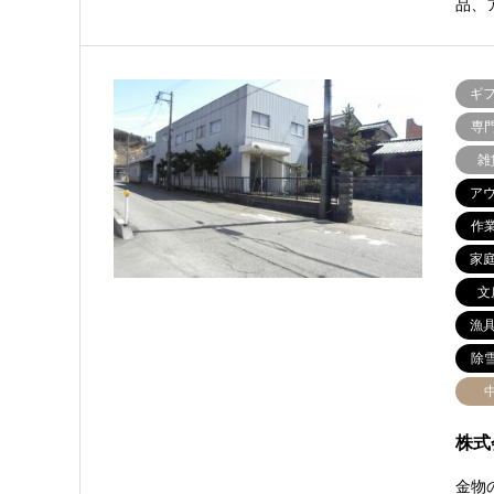
品、
ギ
専
雑
ア
作
家
文
漁
除
株式
金物