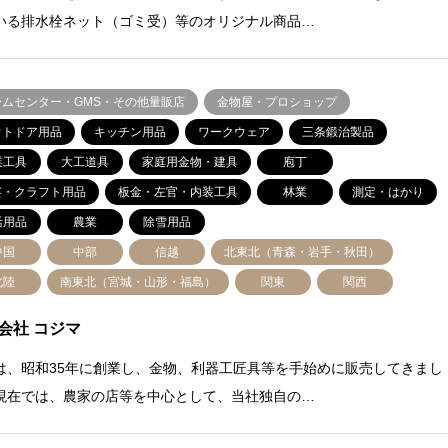
いる排水栓ネット（ゴミ受）等のオリジナル商品…
ームセンター・GMS・その他量販店
金物屋・プロショップ
ウトドア用品
キッチン用品
ワークウェア
三条鍛治製品
業工具
大工道具
家庭用金物・建具
庖丁
芸・クラフト用品
板金・左官・内装工具
林業
測定・はかり
活用品
農業
除雪用品
中国
中部
信越
北東北（青森・岩手・秋田）
北陸
南東北（宮城・山形・福島）
関東
関西
会社 コジマ
は、昭和35年に創業し、金物、利器工匠具等を手始めに販売してきまし
現在では、農家の店等を中心として、当社独自の…