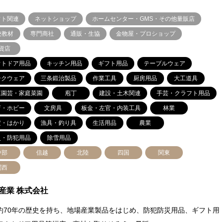
フト関連
ネットショップ
ホームセンター・GMS・その他量販店
校教材
専門商社
通販・生協
金物屋・プロショップ
貨店
ウトドア用品
キッチン用品
ギフト用品
テーブルウェア
ークウェア
三条鍛治製品
作業工具
厨房用品
大工道具
庭園芸・家庭菜園
庖丁
建設・土木関連
手芸・クラフト用品
育・ホビー
文房具
板金・左官・内装工具
林業
定・はかり
漁具・釣り具
生活用品
農業
災・防犯用品
除雪用品
中部
信越
北陸
四国
関東
関西
産業 株式会社
約70年の歴史を持ち、地場産業製品をはじめ、防犯防災用品、ギフト用