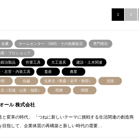
1
2
・全農
ホームセンター・GMS・その他量販店
専門商社
物屋・プロショップ
条鍛治製品
作業工具
大工道具
建設・土木関連
金・左官・内装工具
畜産
農業
中部
信越
北東北（青森・岩手・秋田）
北陸
東北（宮城・山形・福島）
関東
関西
オール 株式会社
造と変革の時代」 「つねに新しいテーマに挑戦する生活関連の創造商
を目指して、企業体質の再構築と新しい時代の需要…