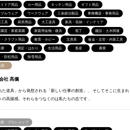
ウトドア用品
カー用品
キッチン用品
ギフト用品
ーブルウェア
ワークウェア
三条鍛治製品
事務機器・事務用品
業工具
厨房用品
大工道具
家具・収納・インテリア
庭園芸・家庭菜園
家庭用金物・建具
庖丁
建設・土木関連
芸・クラフト用品
教育・ホビー
文房具
板金・左官・内装工具
林業
測定・はかり
生活用品
畜産
農業
災・防犯用品
除雪用品
全国
会社 髙儀
れた道具」から発想される「新しい仕事の創造」、 そしてそこに生まれ
々の高揚感。それらをつなぐのは私たちの志です…
物屋・プロショップ