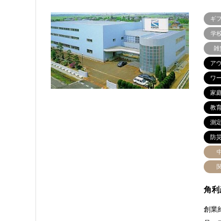
ギ
学
雑
ア
ワ
家
教
測
防
角利
創業