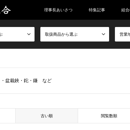
理事長あいさつ
特集記事
組合
ぶ
取扱商品から選ぶ
営業
ミ・盆栽鋏・鉈・鎌 など
古い順
閲覧数順