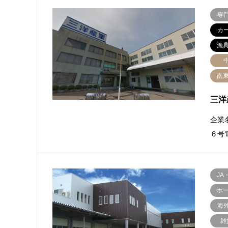
専
カ
漁
南
三洋
企業
６号電
JA
ホ
海
雑