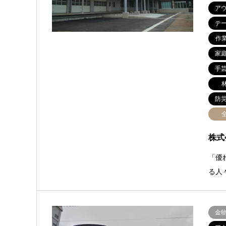
ア
テ
作
家
手
防
株式
「優
る人
金