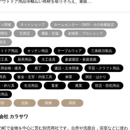
アウトドア用品等幅広い商材を取りそろえ、量販…
フト関連
ネットショップ
ホームセンター・GMS・その他量販店
門商社
百貨店
通販・生協
金物屋・プロショップ
貨店
ウトドア用品
キッチン用品
テーブルウェア
三条鍛治製品
業工具
厨房用品
大工道具
家庭園芸・家庭菜園
庭用金物・建具
庖丁
建設・土木関連
手芸・クラフト用品
房具
板金・左官・内装工具
林業
測定・はかり
具・釣り具
生活用品
畜産
農業
防災・防犯用品
雪用品
中部
北陸
関東
関西
会社 カラサワ
の町で金物を中心に営む卸売商社です。台所や洗面台，浴室などに使わ