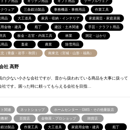
ウトドア用品
キッチン用品
ギフト用品
テーブルウェア
ークウェア
三条鍛治製品
事務機器・事務用品
作業工具
房用品
大工道具
家具・収納・インテリア
家庭園芸・家庭菜園
庭用金物・建具
庖丁
建設・土木関連
手芸・クラフト用品
房具
板金・左官・内装工具
林業
測定・はかり
活用品
畜産
農業
除雪用品
東北（青森・岩手・秋田）
南東北（宮城・山形・福島）
会社 髙野
員の少ない小さな会社ですが、昔から扱われている商品を大事に扱って
会社です。困った時に頼ってもらえる会社を目指…
フト関連
ネットショップ
ホームセンター・GMS・その他量販店
校教材
百貨店
金物屋・プロショップ
雑貨店
条鍛治製品
作業工具
大工道具
家庭用金物・建具
庖丁