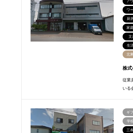
ア
ワ
厨
家
文
生
北
株式
従業
いる
ギ
学
三