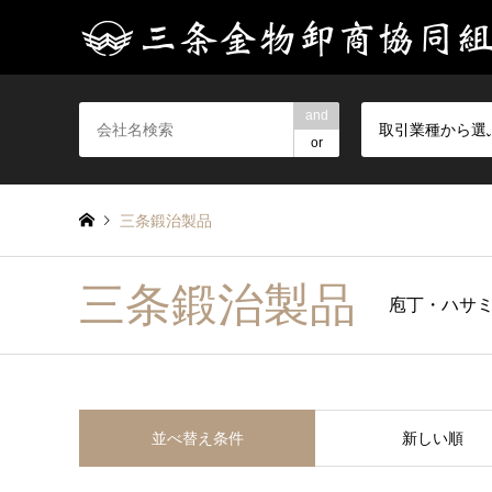
and
取引業種から選
or
三条鍛治製品
三条鍛治製品
庖丁・ハサ
並べ替え条件
新しい順