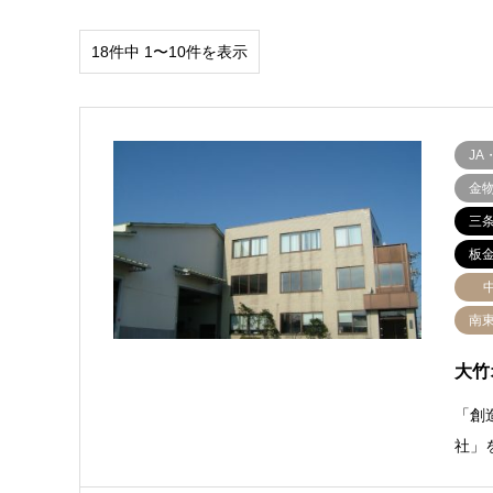
18件中 1〜10件を表示
JA
金
三
板
南
大竹
「創
社」