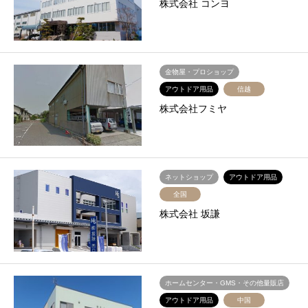
株式会社 コンヨ
金物屋・プロショップ
アウトドア用品
信越
株式会社フミヤ
ネットショップ
アウトドア用品
全国
株式会社 坂謙
ホームセンター・GMS・その他量販店
アウトドア用品
中国