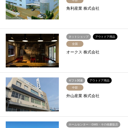
中部
角利産業 株式会社
ネットショップ
アウトドア用品
全国
オークス 株式会社
ギフト関連
アウトドア用品
中部
外山産業 株式会社
ホームセンター・GMS・その他量販店