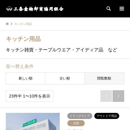
検索
キッチン用品
キッチン用品
キッチン雑貨・テーブルウエア・アイディア品 など
並べ替え条件
新しい順
古い順
閲覧数順
23件中 1〜10件を表示


ドラッグストア
アウトドア用品
全国