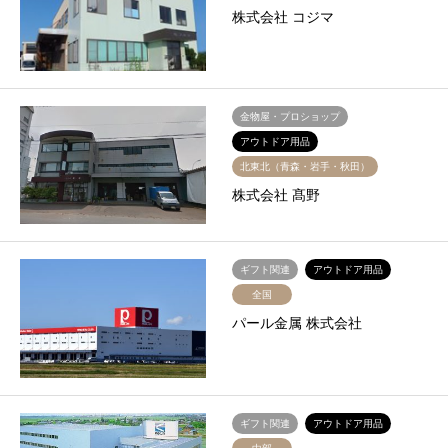
株式会社 コジマ
金物屋・プロショップ
アウトドア用品
北東北（青森・岩手・秋田）
株式会社 髙野
ギフト関連
アウトドア用品
全国
パール金属 株式会社
ギフト関連
アウトドア用品