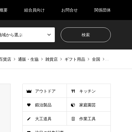
概要
組合員向け
お問合せ
関係団体
地域から選ぶ
百貨店
通販・生協
雑貨店
ギフト用品
全国
株式会社 ハ
アウトドア
キッチン
鍛治製品
家庭園芸
大工道具
作業工具