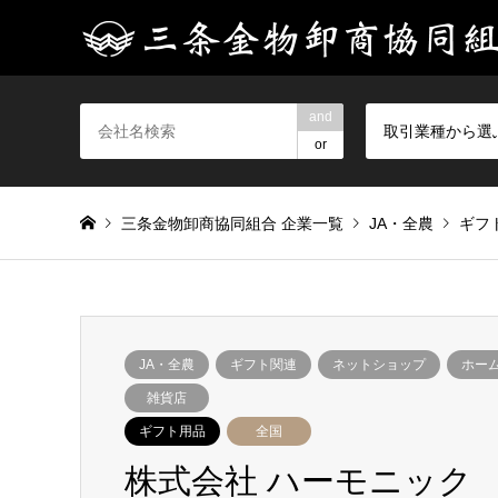
and
取引業種から選
or
三条金物卸商協同組合 企業一覧
JA・全農
ギフ
JA・全農
ギフト関連
ネットショップ
ホー
雑貨店
ギフト用品
全国
株式会社 ハーモニック