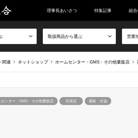
理事長あいさつ
特集記事
組合
ぶ
取扱商品から選ぶ
営業
ト関連
ネットショップ
ホームセンター・GMS・その他量販店
ムセンター・GMS・その他量販店
百貨店
通販・生協